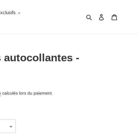
clusifs
Rechercher
Se connecter
Panier
s autocollantes -
n
calculés lors du paiement.