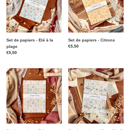
Set de papiers - Eté à la
Set de papiers - Citrons
€5,50
plage
€5,50