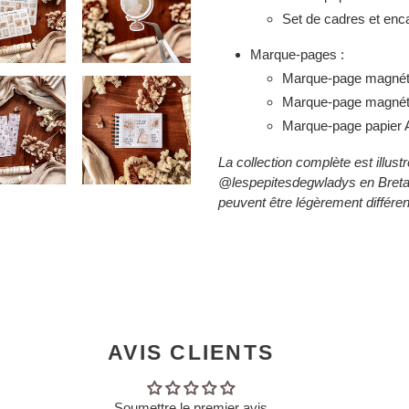
Set de cadres et enc
Marque-pages :
Marque-page magné
Marque-page magné
Marque-page papier
La collection complète est illust
@lespepitesdegwladys en Bretag
peuvent être légèrement différent
AVIS CLIENTS
Soumettre le premier avis