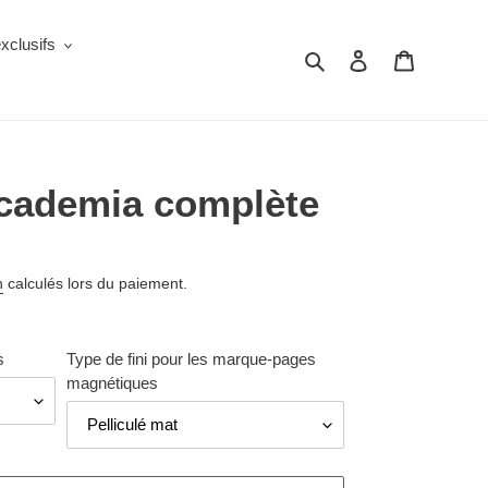
clusifs
Rechercher
Se connecter
Panier
Academia complète
n
calculés lors du paiement.
s
Type de fini pour les marque-pages
magnétiques