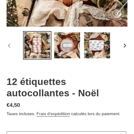
DIAPOSITIVE
DIAP
PRÉCÉDENTE
SUIV
12 étiquettes
autocollantes - Noël
€4,50
Taxes incluses.
Frais d'expédition
calculés lors du paiement.