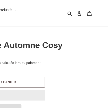
clusifs
Rechercher
Se connecter
Panier
e Automne Cosy
n
calculés lors du paiement.
U PANIER