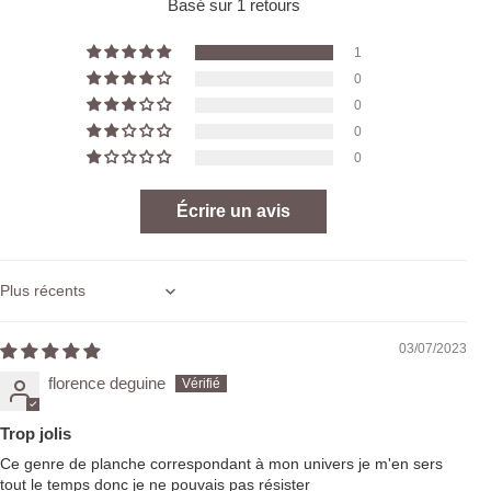
Basé sur 1 retours
1
0
0
0
0
Écrire un avis
Sort by
03/07/2023
florence deguine
Trop jolis
Ce genre de planche correspondant à mon univers je m'en sers
tout le temps donc je ne pouvais pas résister