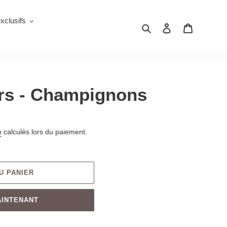
clusifs
Rechercher
Se connecter
Panier
ers - Champignons
n
calculés lors du paiement.
U PANIER
AINTENANT