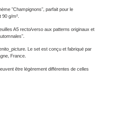
thème "Champignons", parfait pour le
t 90 g/m².
uilles A5 recto/verso aux patterns originaux et
 automnales".
enito_picture. Le set est conçu et fabriqué par
gne, France.
euvent être légèrement différentes de celles