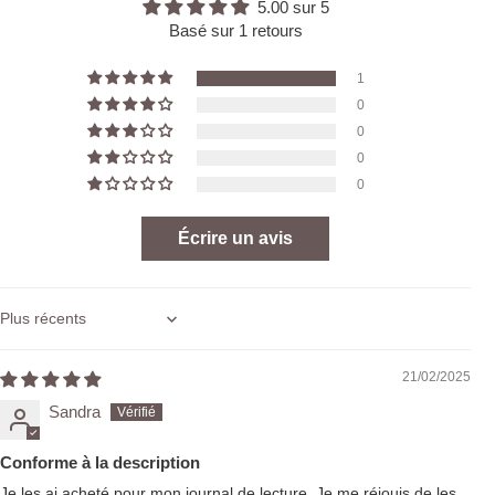
5.00 sur 5
Basé sur 1 retours
1
0
0
0
0
Écrire un avis
Sort by
21/02/2025
Sandra
Conforme à la description
Je les ai acheté pour mon journal de lecture. Je me réjouis de les