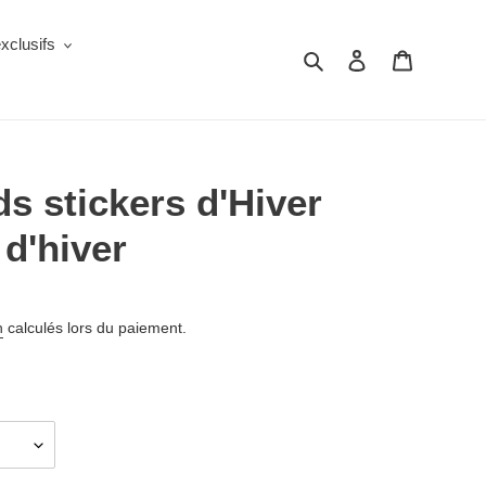
clusifs
Rechercher
Se connecter
Panier
ds stickers d'Hiver
 d'hiver
n
calculés lors du paiement.