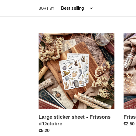
SORT BY
Large sticker sheet - Frissons
Fris
d'Octobre
€2,50
€5,20