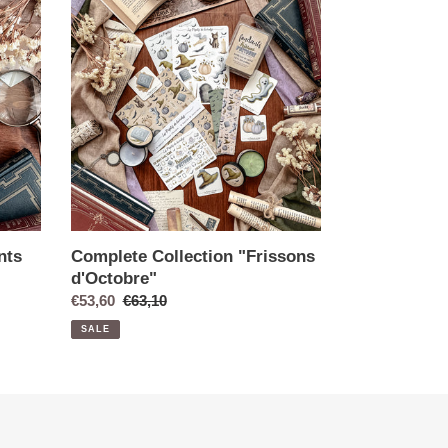
nts
Complete Collection "Frissons
d'Octobre"
€53,60
€63,10
SALE