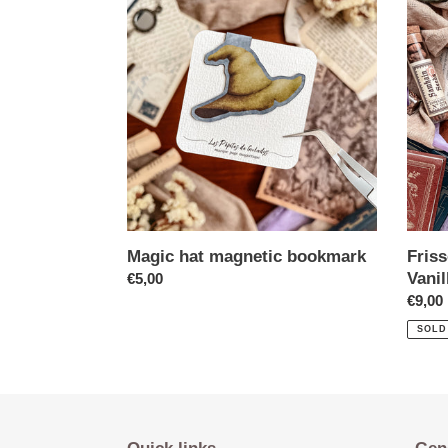
Magic hat magnetic bookmark
Fris
Vani
€5,00
€9,00
SOLD